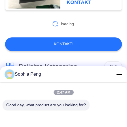
KONTAKT
19
Lithium-
loading...
Ionenautobatterie
KONTAKT!
Beliebte Kategorien
Alle
22
Sophia Peng
Spezielle Fahrzeug-
Elektrische Motorrad-
Akkumulator-
Batterie
Batterie
Systeme
2:47 AM
Good day, what product are you looking for?
Schrank zur
Speicherung von
NMC-Batterie
Energie