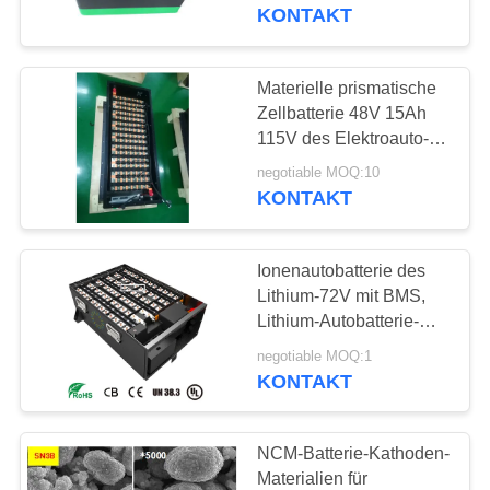
AUSFLUG
Millimeter
KONTAKT
QUALITÄTSKONTROLLE
Materielle prismatische
52
Zellbatterie 48V 15Ah
Schrank zur
TRETEN
115V des Elektroauto-
NCM stark
SIE
Speicherung von
negotiable MOQ:10
KONTAKT
MIT
Energie
UNS
Ionenautobatterie des
IN
Lithium-72V mit BMS,
VERBINDUNG
Lithium-Autobatterie-
44
hohes Schutz-Niveau
negotiable MOQ:1
KONTAKT
FORDERN
NMC-Batterie
SIE EIN
NCM-Batterie-Kathoden-
ZITAT
Materialien für