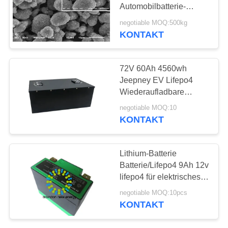
Automobilbatterie-
SITEMAP
Herstellungsverfahren
negotiable MOQ:500kg
KONTAKT
42
DATENSCHUTZRICHTLINIE
Elektro-Mobil-
72V 60Ah 4560wh
Batterien
Jeepney EV Lifepo4
Wiederaufladbare
Elektro-Batterie für
negotiable MOQ:10
Motorräder 2000 Zyklen
KONTAKT
37
Lithium-Batterie
Elektrische LKW-
Batterie/Lifepo4 9Ah 12v
lifepo4 für elektrisches
Batterie
Gewicht des Motorrad-
negotiable MOQ:10pcs
Starter-1.2KG
KONTAKT