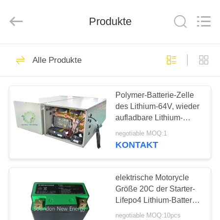
Soundon
New
Energy
Technology
Produkte
Co,.Ltd..
All
Rights
Reserved.
HAUS
28
Alle Produkte
Elektrische
PRODUKTE
Motorrad-Batterie
Polymer-Batterie-Zelle
des Lithium-64V, wieder
VR
aufladbare Lithium-
SHOW
Polymer-Batterien
negotiable MOQ:1
KONTAKT
17
ÜBER
Akkumulator-
UNS
elektrische Motorycle
Größe 20C der Starter-
Systeme
Lifepo4 Lithium-Batterie-
FABRIK-
12V 7Ah 120×64×105
negotiable MOQ:10pcs