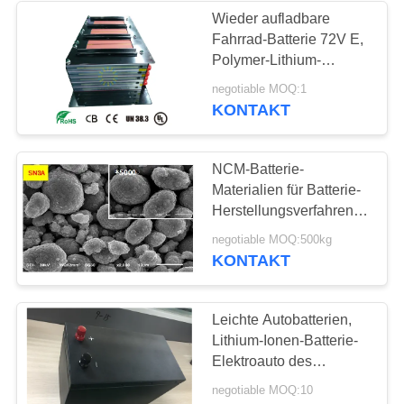
Wieder aufladbare
Fahrrad-Batterie 72V E,
18
Polymer-Lithium-
Batterien für elektrische
negotiable MOQ:1
Batteriewechselschrank
Fahrräder/Fahrzeug
KONTAKT
NCM-Batterie-
Materialien für Batterie-
Herstellungsverfahren,
Autobatterie-Materialien
25
negotiable MOQ:500kg
KONTAKT
ESS-Batterie
Leichte Autobatterien,
Lithium-Ionen-Batterie-
Elektroauto des
Polymer-25.2V68Ah
negotiable MOQ:10