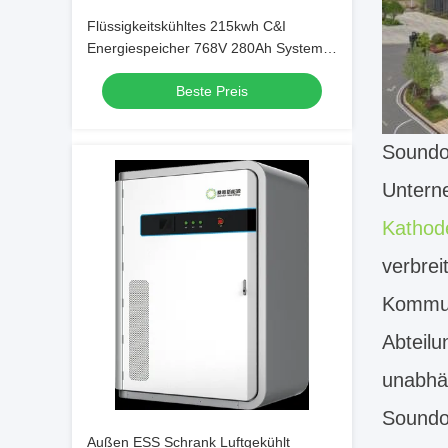
Flüssigkeitskühltes 215kwh C&I
Energiespeicher 768V 280Ah System
für Solar-PV
Beste Preis
Soundo
Unterne
Kathod
verbrei
Kommun
Abteilu
unabhä
Soundo
Außen ESS Schrank Luftgekühlt