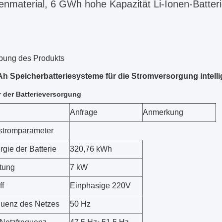
nmaterial, 6 GWh hohe Kapazität Li-Ionen-Batteri
bung des Produkts
h Speicherbatteriesysteme für die Stromversorgung intell
 der Batterieversorgung
Anfrage
Anmerkung
stromparameter
gie der Batterie
320,76 kWh
tung
7 kW
ff
Einphasige 220V
uenz des Netzes
50 Hz