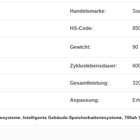
Handelsmarke:
So
HS-Code:
85
Gewicht:
90
Zykluslebensdauer:
600
Gesamtleistung:
32
Anpassung:
Erh
,
,
riesysteme
Intelligente Gebäude-Speicherbatteriesysteme
700ah 