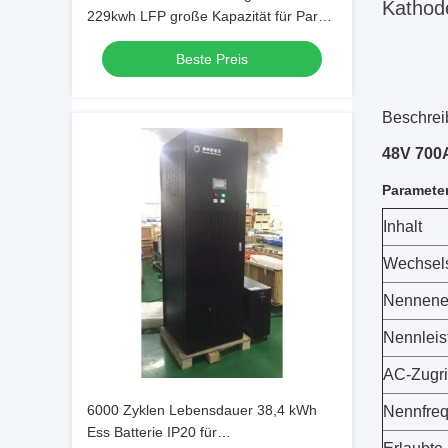
Kathode
229kwh LFP große Kapazität für Park
Energie speichern und Back-up-
Beste Preis
Stromversorgung
Beschrei
48V 700A
Parameter
Inhalt
Wechsel
Nennener
Nennleis
AC-Zugri
6000 Zyklen Lebensdauer 38,4 kWh
Nennfreq
Ess Batterie IP20 für