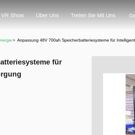
VR Show
Über Uns
Treten Sie Mit Uns
G
In Verbindung
nergie
>
Anpassung 48V 700ah Speicherbatteriesysteme für Intellig
tteriesysteme für
orgung