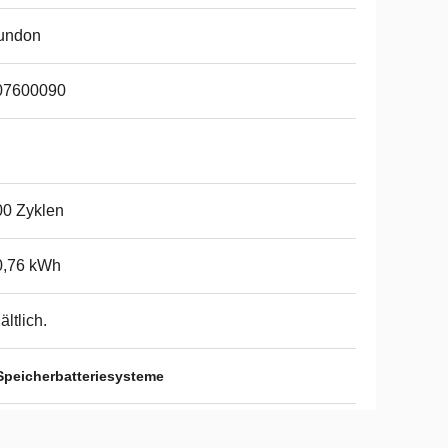
undon
07600090
0 Zyklen
0,76 kWh
ältlich.
Speicherbatteriesysteme