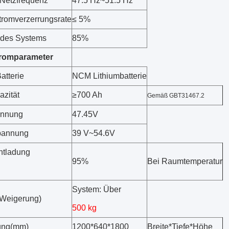
 Netzfrequenz
47.5 Hz
~
51.5 Hz
romverzerrungsrate
≤ 5%
z des Systems
85%
tromparameter
atterie
NCM Lithiumbatterie
zität
≥
700 Ah
Gemäß GBT31467.2
nnung
47.45V
pannung
39 V
~
54.6V
ntladung
95%
Bei Raumtemperatur
System
:
Über
Weigerung
)
500 kg
ung
(
mm
)
1200*640*1800
Breite*Tiefe*Höhe