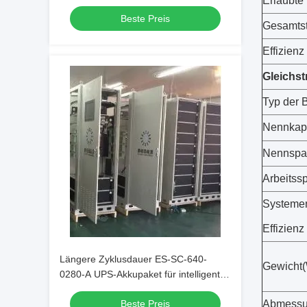
Erlaubte
Notstromversorgung
Beste Preis
Gesamtst
Effizien
Gleichs
Typ der B
Nennkapa
Nennspa
Arbeitss
Systeme
Effizienz
Längere Zyklusdauer ES-SC-640-
Gewicht
(
0280-A UPS-Akkupaket für intelligente
Gebäudeversorgung
Beste Preis
Abmess