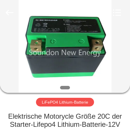
Soundon
New
Energy
Technology
Co,.Ltd..
All
Rights
Reserved.
HAUS
PRODUKTE
VR
SHOW
ÜBER
UNS
LiFePO4 Lithium-Batterie
Elektrische Motorycle Größe 20C der
FABRIK-
Starter-Lifepo4 Lithium-Batterie-12V