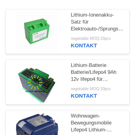
SITEMAP
Lithium-Ionenakku-
Satz für
Elektroauto-/Sprungs-
DATENSCHUTZRICHTLINIE
Starter/geführte
negotiable MOQ:10pcs
Solarbeleuchtung
KONTAKT
Lithium-Batterie
Batterie/Lifepo4 9Ah
12v lifepo4 für
elektrisches Gewicht
negotiable MOQ:10pcs
des Motorrad-Starter-
KONTAKT
1.2KG
Wohnwagen-
Bewegungsmobile
Lifepo4 Lithium-