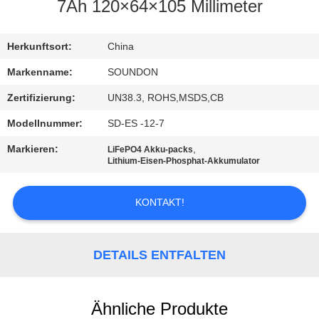
AUSFLUG
7Ah 120×64×105 Millimeter
QUALITÄTSKONTROLLE
Herkunftsort:
China
Markenname:
SOUNDON
TRETEN
Zertifizierung:
UN38.3, ROHS,MSDS,CB
SIE
Modellnummer:
SD-ES -12-7
MIT
Markieren:
,
LiFePO4 Akku-packs
UNS
Lithium-Eisen-Phosphat-Akkumulator
IN
KONTAKT!
VERBINDUNG
FORDERN
DETAILS ENTFALTEN
SIE EIN
ZITAT
Ähnliche Produkte