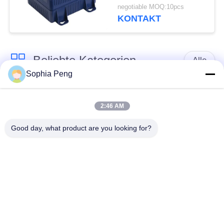
Batterie 12V 8.8Ah mit
negotiable MOQ:10pcs
Entladestrom 30C
KONTAKT
Beliebte Kategorien
Alle
Sophia Peng
Elektrische Motorrad-
Akkumulator-
Batterie
Systeme
2:46 AM
Good day, what product are you looking for?
Schrank zur
Speicherung von
NMC-Batterie
Energie
Elektro-Mobil-
Elektrische LKW-
Batterien
Batterie