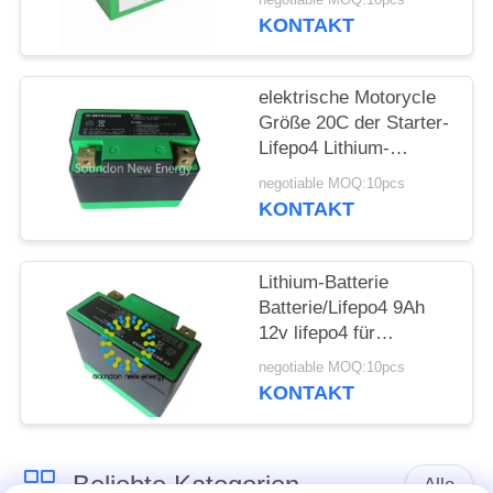
Solarbeleuchtung
KONTAKT
SITEMAP
elektrische Motorycle
DATENSCHUTZRICHTLINIE
Größe 20C der Starter-
Lifepo4 Lithium-
Batterie-12V 7Ah
negotiable MOQ:10pcs
120×64×105 Millimeter
KONTAKT
Lithium-Batterie
Batterie/Lifepo4 9Ah
12v lifepo4 für
elektrisches Gewicht
negotiable MOQ:10pcs
des Motorrad-Starter-
KONTAKT
1.2KG
Beliebte Kategorien
Alle