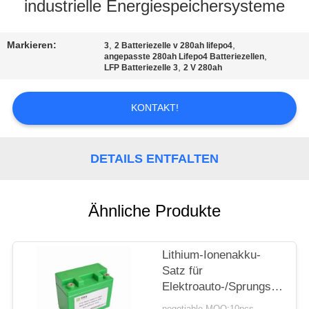
AUSFLUG
industrielle Energiespeichersysteme
QUALITÄTSKONTROLLE
Markieren:
,
,
3
2 Batteriezelle v 280ah lifepo4
,
angepasste 280ah Lifepo4 Batteriezellen
,
LFP Batteriezelle 3
2 V 280ah
TRETEN
KONTAKT!
SIE
MIT
UNS
DETAILS ENTFALTEN
IN
VERBINDUNG
Ähnliche Produkte
FORDERN
Lithium-Ionenakku-
SIE EIN
Satz für
Elektroauto-/Sprungs-
ZITAT
Starter/geführte
negotiable MOQ:10pcs