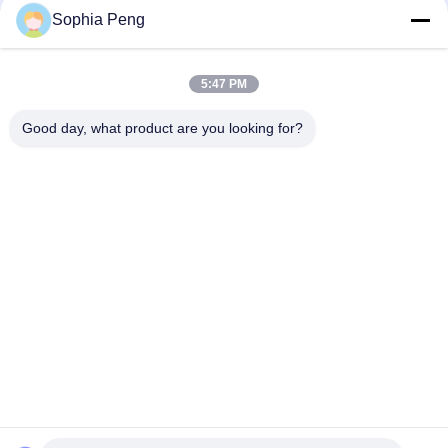
Sophia Peng
Elektrische Motorrad-
Akkumulator-
Batterie
Systeme
5:47 PM
Good day, what product are you looking for?
Schrank zur
Speicherung von
NMC-Batterie
Energie
Elektro-Mobil-
Elektrische LKW-
Batterien
Batterie
Batteriewechselschrank
ESS-Batterie
Unterzeichnen