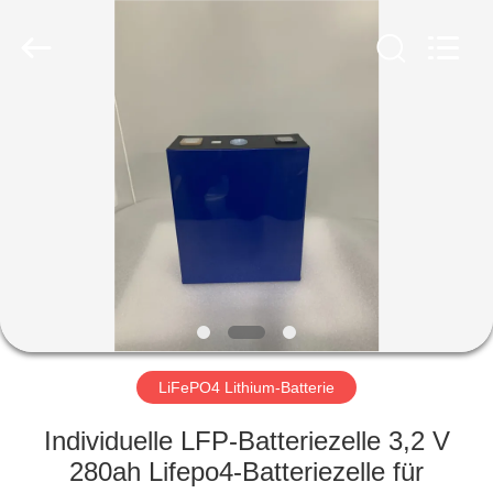
Soundon
New
Energy
Technology
Co,.Ltd..
All
Rights
Reserved.
HAUS
PRODUKTE
VR
SHOW
ÜBER
UNS
LiFePO4 Lithium-Batterie
Individuelle LFP-Batteriezelle 3,2 V
FABRIK-
280ah Lifepo4-Batteriezelle für