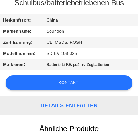
AUSFLUG
Schulbus/batteriebetriebenen Bus
QUALITÄTSKONTROLLE
Herkunftsort:
China
Markenname:
Soundon
TRETEN
Zertifizierung:
CE, MSDS, ROSH
SIE
Modellnummer:
SD-EV-108-325
MIT
Markieren:
,
Batterie Li-F.E. po4
rv-Zugbatterien
UNS
IN
KONTAKT!
VERBINDUNG
DETAILS ENTFALTEN
FORDERN
SIE EIN
Ähnliche Produkte
ZITAT