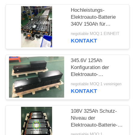
Hochleistungs-
SITEMAP
Elektroauto-Batterie
340V 150Ah für
DATENSCHUTZRICHTLINIE
Elektroauto/elektrische
negotiable MOQ:1 EINHEIT
Hygiene
KONTAKT
345.6V 125Ah
Konfiguration der
Elektroauto-
Batterieanlage-Lithium-
negotiable MOQ:1 vereinigen
Batterie-5P1S
KONTAKT
108V 325Ah Schutz-
Niveau der
Elektroauto-Batterie-
IP66, schnelle
negotiable MOQ:1