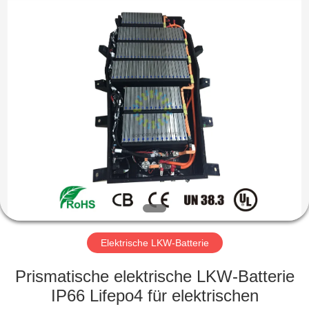
Soundon
New
Energy
Technology
Co,.Ltd..
All
Rights
Reserved.
HAUS
PRODUKTE
VR
SHOW
ÜBER
UNS
Elektrische LKW-Batterie
Prismatische elektrische LKW-Batterie
FABRIK-
IP66 Lifepo4 für elektrischen