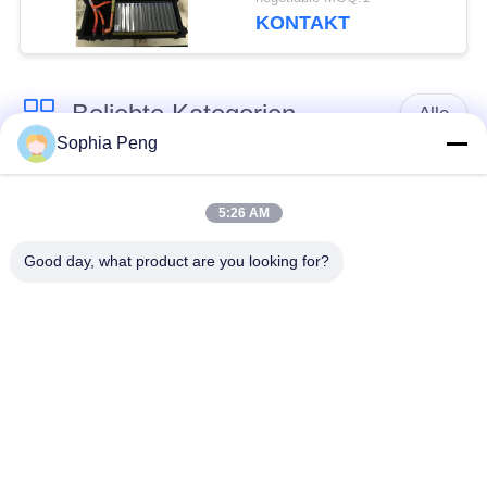
Aufladung, Rohs
KONTAKT
Beliebte Kategorien
Alle
Sophia Peng
Elektrische Motorrad-
Akkumulator-
Batterie
Systeme
5:26 AM
Good day, what product are you looking for?
Schrank zur
Speicherung von
NMC-Batterie
Energie
Elektro-Mobil-
Elektrische LKW-
Batterien
Batterie
Batteriewechselschrank
ESS-Batterie