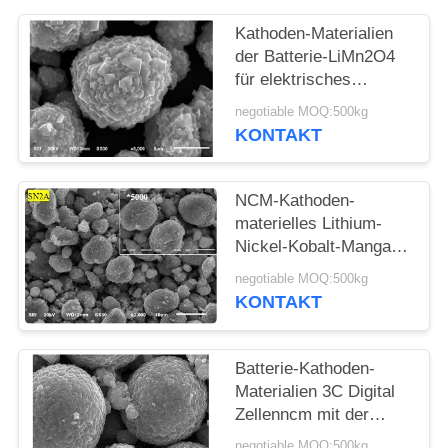
Kathoden-Materialien
SITEMAP
der Batterie-LiMn2O4
für elektrisches
DATENSCHUTZRICHTLINIE
Fahrrad-Batterie-Satz
negotiable MOQ:500kg
PONY-CER MSDS
KONTAKT
NCM-Kathoden-
materielles Lithium-
Nickel-Kobalt-Mangan-
Oxid-Schwarzpulver
negotiable MOQ:500kg
KONTAKT
Batterie-Kathoden-
Materialien 3C Digital
Zellenncm mit der
hohen spezifischen
negotiable MOQ:500kg