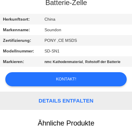
AUSFLUG
Batterie-Zelle
QUALITÄTSKONTROLLE
Herkunftsort:
China
Markenname:
Soundon
TRETEN
Zertifizierung:
PONY ,CE MSDS
SIE
Modellnummer:
SD-SN1
MIT
Markieren:
,
nmc Kathodenmaterial
Rohstoff der Batterie
UNS
IN
KONTAKT!
VERBINDUNG
DETAILS ENTFALTEN
FORDERN
SIE EIN
Ähnliche Produkte
ZITAT