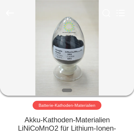
Soundon
New
Energy
Technology
Co,.Ltd..
All
Rights
Reserved.
HAUS
PRODUKTE
VR
SHOW
ÜBER
UNS
Batterie-Kathoden-Materialien
Akku-Kathoden-Materialien
FABRIK-
LiNiCoMnO2 für Lithium-Ionen-