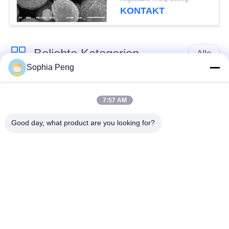
Kapazität
KONTAKT
Beliebte Kategorien
Alle
Sophia Peng
Elektrische Motorrad-
Akkumulator-
Batterie
Systeme
7:57 AM
Good day, what product are you looking for?
Schrank zur
Speicherung von
NMC-Batterie
Energie
Elektro-Mobil-
Elektrische LKW-
Batterien
Batterie
Batteriewechselschrank
ESS-Batterie