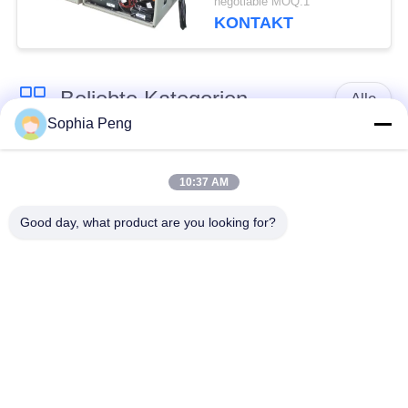
negotiable MOQ:1
Batterien
KONTAKT
Beliebte Kategorien
Alle
Sophia Peng
Elektrische Motorrad-
Akkumulator-
Batterie
Systeme
10:37 AM
Good day, what product are you looking for?
Schrank zur
Speicherung von
NMC-Batterie
Energie
Elektro-Mobil-
Elektrische LKW-
Batterien
Batterie
Batteriewechselschrank
ESS-Batterie