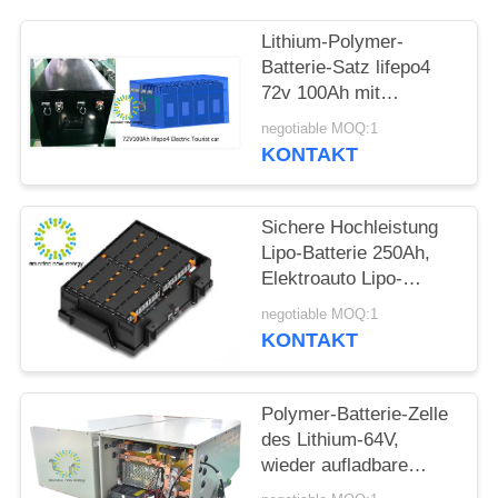
SITEMAP
Lithium-Polymer-
Batterie-Satz lifepo4
72v 100Ah mit
DATENSCHUTZRICHTLINIE
hochfestem walzen
negotiable MOQ:1
Stahl-Shell kalt
KONTAKT
Sichere Hochleistung
Lipo-Batterie 250Ah,
Elektroauto Lipo-
Lithium-Polymer-
negotiable MOQ:1
Batterie
KONTAKT
Polymer-Batterie-Zelle
des Lithium-64V,
wieder aufladbare
Lithium-Polymer-