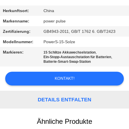
AUSFLUG
Herkunftsort:
China
QUALITÄTSKONTROLLE
Markenname:
power pulse
Zertifizierung:
GB4943-2011, GB/T 1762 6. GB/T2423
TRETEN
Modellnummer:
PowerS-15-Solze
SIE
Markieren:
,
15 Schlitze Akkuwechselstation
MIT
,
Ein-Stopp-Austauschstation für Batterien
Batterie-Smart-Swap-Station
UNS
IN
KONTAKT!
VERBINDUNG
DETAILS ENTFALTEN
FORDERN
SIE EIN
Ähnliche Produkte
ZITAT