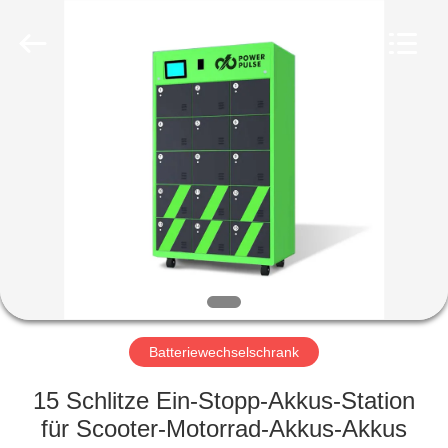
Soundon
New
Energy
Technology
Co,.Ltd..
All
Rights
Reserved.
HAUS
PRODUKTE
VR
SHOW
ÜBER
UNS
Batteriewechselschrank
15 Schlitze Ein-Stopp-Akkus-Station
FABRIK-
für Scooter-Motorrad-Akkus-Akkus