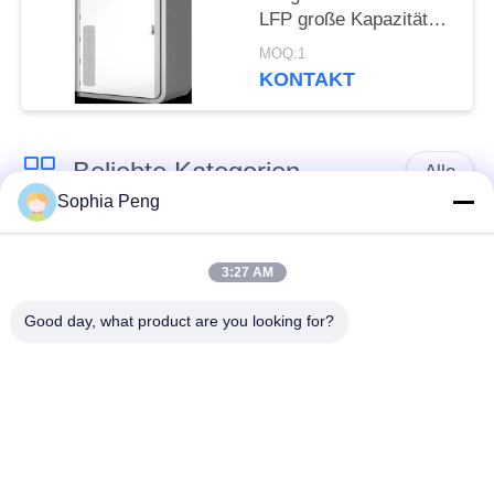
LFP große Kapazität
für Park Energie
MOQ:1
speichern und Back-
KONTAKT
up-Stromversorgung
Beliebte Kategorien
Alle
Sophia Peng
Elektrische Motorrad-
Akkumulator-
Batterie
Systeme
3:27 AM
Good day, what product are you looking for?
Schrank zur
Speicherung von
NMC-Batterie
Energie
Elektro-Mobil-
Elektrische LKW-
Batterien
Batterie