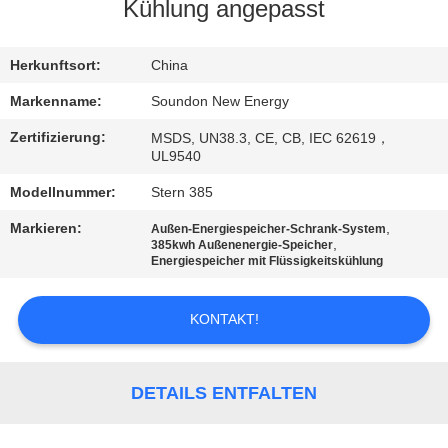
AUSFLUG
Kühlung angepasst
QUALITÄTSKONTROLLE
Herkunftsort:
China
Markenname:
Soundon New Energy
TRETEN
Zertifizierung:
MSDS, UN38.3, CE, CB, IEC 62619，
UL9540
SIE
MIT
Modellnummer:
Stern 385
UNS
Markieren:
,
Außen-Energiespeicher-Schrank-System
,
385kwh Außenenergie-Speicher
IN
Energiespeicher mit Flüssigkeitskühlung
VERBINDUNG
KONTAKT!
FORDERN
SIE EIN
DETAILS ENTFALTEN
ZITAT