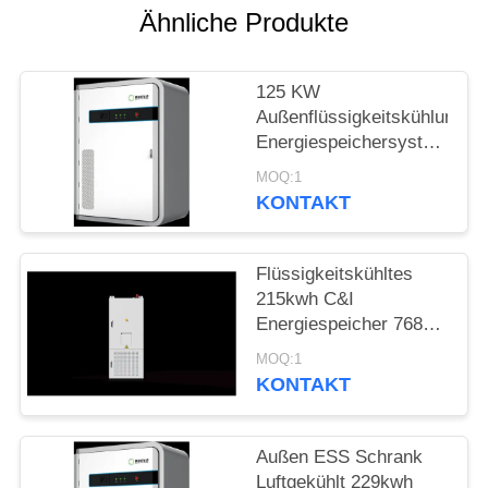
Ähnliche Produkte
SITEMAP
125 KW
DATENSCHUTZRICHTLINIE
Außenflüssigkeitskühlung
Energiespeichersystem
Schrank für
MOQ:1
Rechenzentrum
KONTAKT
Backup
Flüssigkeitskühltes
215kwh C&I
Energiespeicher 768V
280Ah System für
MOQ:1
Solar-PV
KONTAKT
Außen ESS Schrank
Luftgekühlt 229kwh