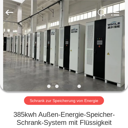
Soundon
New
Energy
Technology
Co,.Ltd..
All
Rights
Reserved.
HAUS
PRODUKTE
VR
SHOW
ÜBER
UNS
Schrank zur Speicherung von Energie
385kwh Außen-Energie-Speicher-
FABRIK-
Schrank-System mit Flüssigkeit