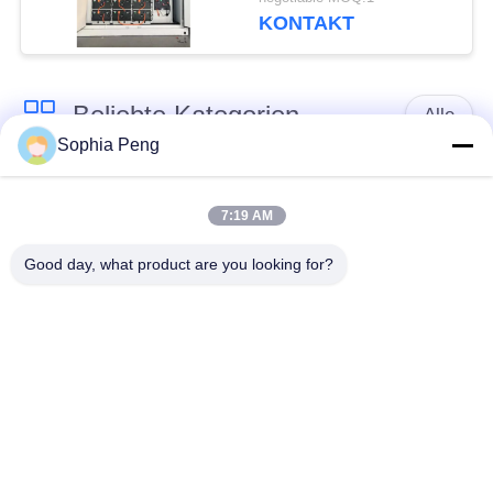
KONTAKT
Beliebte Kategorien
Alle
Sophia Peng
Elektrische Motorrad-
Akkumulator-
Batterie
Systeme
7:19 AM
Good day, what product are you looking for?
Schrank zur
Speicherung von
NMC-Batterie
Energie
Elektro-Mobil-
Elektrische LKW-
Batterien
Batterie
Batteriewechselschrank
ESS-Batterie