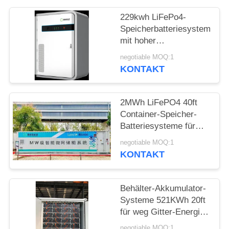
229kwh LiFePo4-
SITEMAP
Speicherbatteriesysteme
mit hoher
DATENSCHUTZRICHTLINIE
Energiedichte für
negotiable MOQ:1
industrielle und
KONTAKT
kommerzielle
Anwendungen
2MWh LiFePO4 40ft
Container-Speicher-
Batteriesysteme für
Insel-Mikro-Grid-
negotiable MOQ:1
Kraftwerke
KONTAKT
Behälter-Akkumulator-
Systeme 521KWh 20ft
für weg Gitter-Energie-
Speicher-Station
negotiable MOQ:1