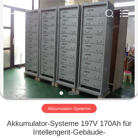
Soundon
New
Energy
Technology
Co,.Ltd..
All
Rights
Reserved.
HAUS
PRODUKTE
VR
SHOW
ÜBER
UNS
Akkumulator-Systeme
Akkumulator-Systeme 197V 170Ah für
FABRIK-
Intellengent-Gebäude-