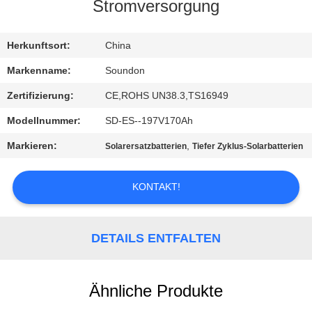
AUSFLUG
Stromversorgung
QUALITÄTSKONTROLLE
Herkunftsort:
China
Markenname:
Soundon
TRETEN
Zertifizierung:
CE,ROHS UN38.3,TS16949
SIE
Modellnummer:
SD-ES--197V170Ah
MIT
Markieren:
,
Solarersatzbatterien
Tiefer Zyklus-Solarbatterien
UNS
IN
KONTAKT!
VERBINDUNG
DETAILS ENTFALTEN
FORDERN
SIE EIN
Ähnliche Produkte
ZITAT