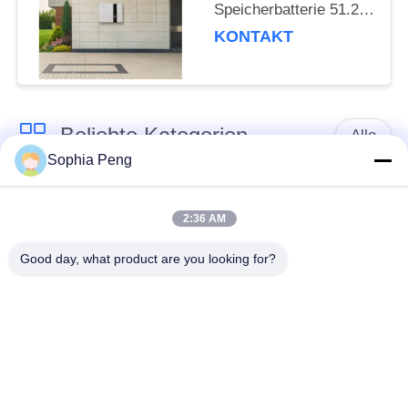
Speicherbatterie 51.2V
100ah 6000 Zyklen
KONTAKT
536.3*464*180.5mm
Beliebte Kategorien
Alle
Sophia Peng
Elektrische Motorrad-
Akkumulator-
Batterie
Systeme
2:36 AM
Good day, what product are you looking for?
Schrank zur
Speicherung von
NMC-Batterie
Energie
Elektro-Mobil-
Elektrische LKW-
Batterien
Batterie