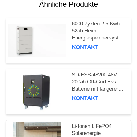
Ähnliche Produkte
SITEMAP
6000 Zyklen 2,5 Kwh
DATENSCHUTZRICHTLINIE
52ah Heim-
Energiespeichersystem
Stapel-Ess-
KONTAKT
Lithiumbatterie
individuell
SD-ESS-48200 48V
200ah Off-Grid Ess
Batterie mit längerer
Lebensdauer und
KONTAKT
Towerships UPS
Li-Ionen LiFePO4
Solarenergie