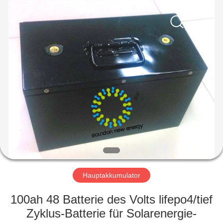
Soundon
New
Energy
Technology
Co,.Ltd..
All
Rights
Reserved.
HAUS
PRODUKTE
VR
SHOW
ÜBER
UNS
Hauptakkumulator
100ah 48 Batterie des Volts lifepo4/tief
FABRIK-
Zyklus-Batterie für Solarenergie-