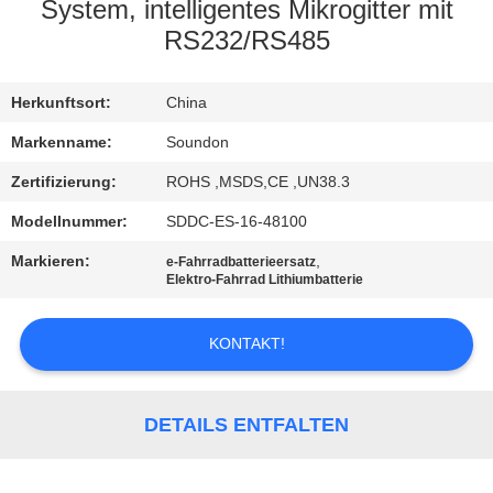
AUSFLUG
System, intelligentes Mikrogitter mit
RS232/RS485
QUALITÄTSKONTROLLE
Herkunftsort:
China
TRETEN
Markenname:
Soundon
SIE
Zertifizierung:
ROHS ,MSDS,CE ,UN38.3
MIT
Modellnummer:
SDDC-ES-16-48100
UNS
Markieren:
,
e-Fahrradbatterieersatz
Elektro-Fahrrad Lithiumbatterie
IN
VERBINDUNG
KONTAKT!
FORDERN
DETAILS ENTFALTEN
SIE EIN
ZITAT