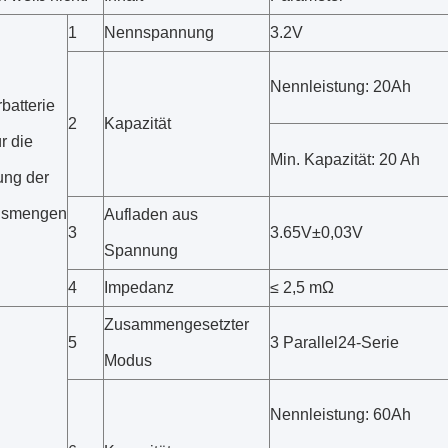
1
Nennspannung
3.2V
Nennleistung: 20Ah
atterie
2
Kapazität
ür die
Min. Kapazität: 20 Ah
ung der
nsmengen
Aufladen aus
3
3.65V±0,03V
Spannung
4
Impedanz
≤ 2,5 mΩ
Zusammengesetzter
5
3 Parallel24-Serie
Modus
Nennleistung: 60Ah