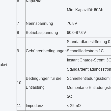
6
Kapazität
Min. Kapazität: 60Ah
7
Nennspannung
76.8V
8
Betriebsspannung
60.0·87.6V
Standardladeströmung:0
9
Gebührenbedingungen
Schnellladestrom:1C
Instant Charge-Strom: 3
paket
Standardentladungsstro
Bedingungen für die
Schnellentladungsstrom
10
Entlastung
Momentane Entladungst
5C
11
Impedanz
≤ 25mΩ