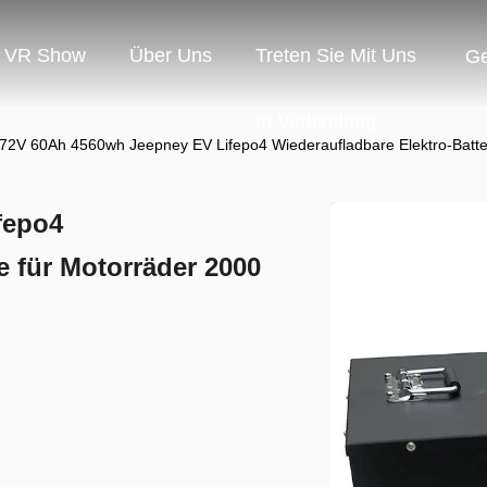
VR Show
Über Uns
Treten Sie Mit Uns
G
In Verbindung
72V 60Ah 4560wh Jeepney EV Lifepo4 Wiederaufladbare Elektro-Batter
fepo4
e für Motorräder 2000