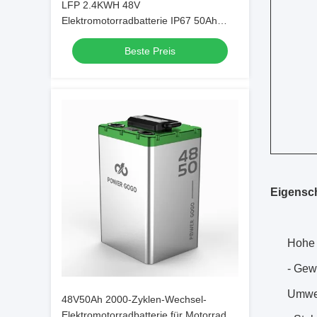
LFP 2.4KWH 48V
Elektromotorradbatterie IP67 50Ah
Austauschbare Batterie Für
Beste Preis
Austauschschrank
Eigensch
Hohe 
- Gew
Umwel
48V50Ah 2000-Zyklen-Wechsel-
Elektromotorradbatterie für Motorrad-