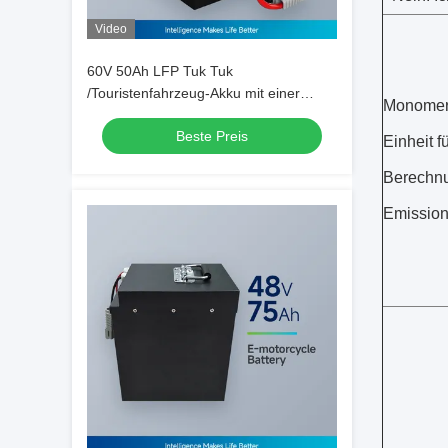
Video
60V 50Ah LFP Tuk Tuk
/Touristenfahrzeug-Akku mit einer
Monomerb
Reichweite von 120 km und 3 Jahre
Beste Preis
Garantie
Einheit f
Berechn
Emissio