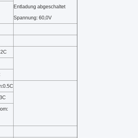
Entladung abgeschaltet
Spannung: 60,0V
.2C
C
m:0.5C
:3C
rom: